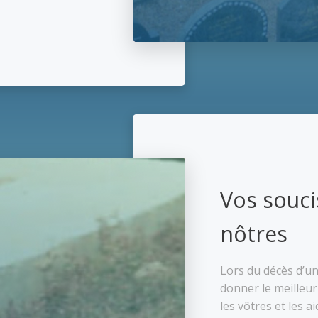
Vos souci
nôtres
Lors du décès d’u
donner le meilleu
les vôtres et les ai