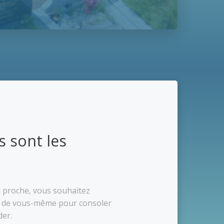
s sont les
n proche, vous souhaitez
r de vous-même pour consoler
der.