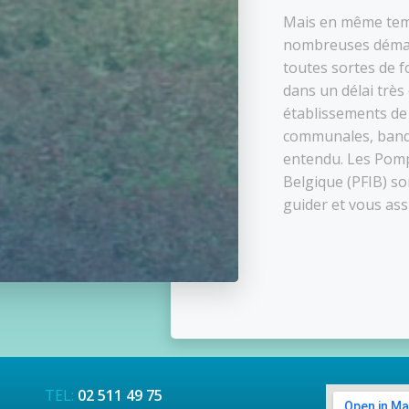
Mais en même temp
nombreuses démar
toutes sortes de f
dans un délai très
établissements de 
communales, banqu
entendu. Les Pom
Belgique (PFIB) so
guider et vous assi
TEL:
02 511 49 75