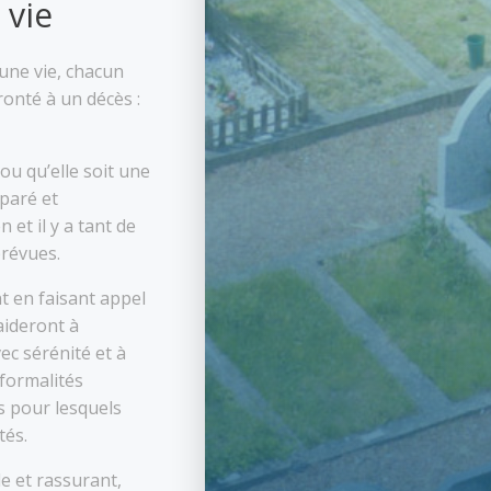
 vie
’une vie, chacun
ronté à un décès :
ou qu’elle soit une
paré et
 et il y a tant de
prévues.
t en faisant appel
aideront à
ec sérénité et à
formalités
s pour lesquels
tés.
le et rassurant,